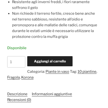
Resistente agli inverni freddi, i fiori raramente
soffrono il gelo
Non richiede il terreno fertile, cresce bene anche
nel terreno sabbioso, resistente all’oidio e
peronospora e alle mallatie delle radici, comunque
durante le estati umide è necessario utilizzare la
protezione contro la muffa grigia
Disponibile
Fragola
Aggiungi al carrello
Korona
10
Categoria:
Piante in vaso
Tag:
10 piantine
,
piantine
Fragola
,
Korona
quantità
Descrizione
Informazioni aggiuntive
Recensioni (0)