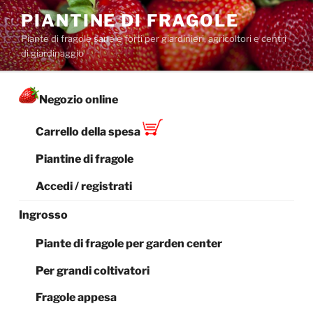
Salta
PIANTINE DI FRAGOLE
al
Piante di fragole sane e forti per giardinieri, agricoltori e centri
contenuto
di giardinaggio
Negozio online
Carrello della spesa
Piantine di fragole
Accedi / registrati
Ingrosso
Piante di fragole per garden center
Per grandi coltivatori
Fragole appesa