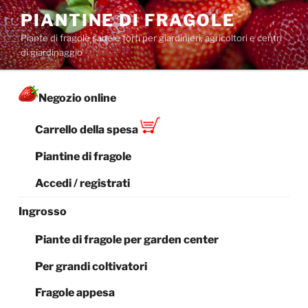
Salta
PIANTINE DI FRAGOLE
al
Piante di fragole sane e forti per giardinieri, agricoltori e centri
contenuto
di giardinaggio
Negozio online
Carrello della spesa
Piantine di fragole
Accedi / registrati
Ingrosso
Piante di fragole per garden center
Per grandi coltivatori
Fragole appesa