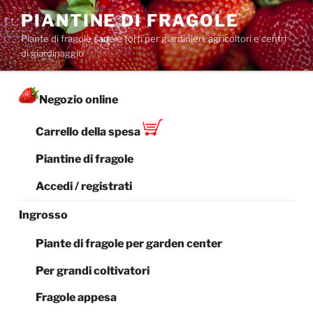
Salta
PIANTINE DI FRAGOLE
al
Piante di fragole sane e forti per giardinieri, agricoltori e centri
contenuto
di giardinaggio
Negozio online
Carrello della spesa
Piantine di fragole
Accedi / registrati
Ingrosso
Piante di fragole per garden center
Per grandi coltivatori
Fragole appesa