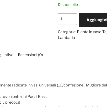
Disponibile
Fragola
Aggiungi al
Lambada
10
Categoria:
Piante in vaso
Ta
piantine
Lambada
quantità
giuntive
Recensioni (0)
ente radicate in vasi universali (10/confezione). Migliore de
roveniente dai Paesi Bassi.
più precoci!