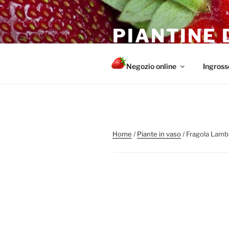
Salta
al
PIANTINE 
contenuto
Piante di fragole sane e forti pe
Negozio online
Ingross
Home
/
Piante in vaso
/ Fragola Lamb