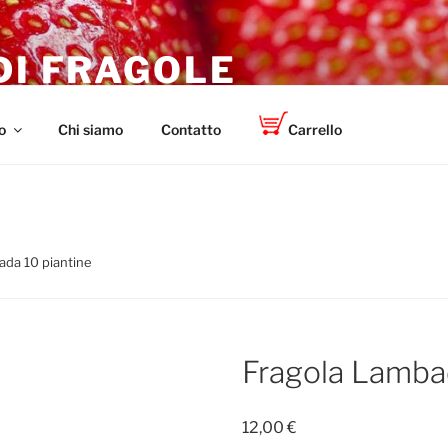
DI FRAGOLE
r giardinieri, agricoltori e centri di giardinaggio
o
Chi siamo
Contatto
Carrello
ada 10 piantine
Fragola Lambad
12,00
€