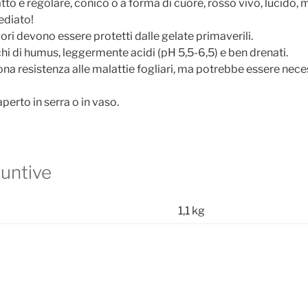
atto e regolare, conico o a forma di cuore, rosso vivo, lucido,
ediato!
iori devono essere protetti dalle gelate primaverili.
chi di humus, leggermente acidi (pH 5,5-6,5) e ben drenati.
ona resistenza alle malattie fogliari, ma potrebbe essere nece
aperto in serra o in vaso.
iuntive
1,1 kg