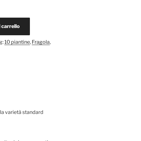
 carrello
g:
10 piantine
,
Fragola
,
lla varietà standard