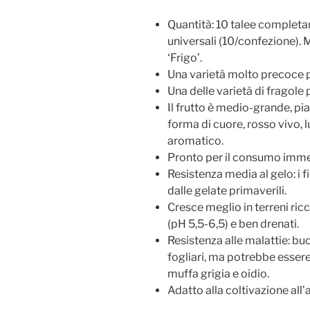
Quantità: 10 talee completa
universali (10/confezione). 
‘Frigo’.
Una varietà molto precoce p
Una delle varietà di fragole 
Il frutto è medio-grande, pia
forma di cuore, rosso vivo, 
aromatico.
Pronto per il consumo imme
Resistenza media al gelo: i f
dalle gelate primaverili.
Cresce meglio in terreni ric
(pH 5,5-6,5) e ben drenati.
Resistenza alle malattie: bu
fogliari, ma potrebbe esser
muffa grigia e oidio.
Adatto alla coltivazione all’a