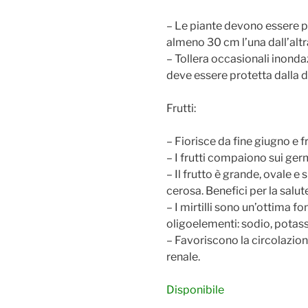
– Le piante devono essere p
almeno 30 cm l’una dall’altr
– Tollera occasionali inond
deve essere protetta dalla d
Frutti:
– Fiorisce da fine giugno e f
– I frutti compaiono sui germ
– Il frutto è grande, ovale e
cerosa. Benefici per la salut
– I mirtilli sono un’ottima fo
oligoelementi: sodio, potass
– Favoriscono la circolazion
renale.
Disponibile