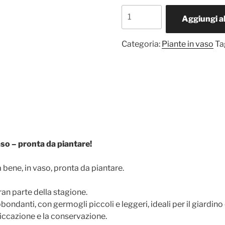
Mirtilli
Aggiungi al
rossi
-
Categoria:
Piante in vaso
Ta
1
pianta
in
vaso
-
pronta
da
piantare!
quantità
 vaso – pronta da piantare!
ca bene, in vaso, pronta da piantare.
an parte della stagione.
ndanti, con germogli piccoli e leggeri, ideali per il giardino 
essiccazione e la conservazione.