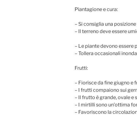
Piantagione e cura:
– Si consiglia una posizion
– Il terreno deve essere umi
– Le piante devono essere pi
– Tollera occasionali inond
Frutti:
– Fiorisce da fine giugno e 
– I frutti compaiono sui germ
– Il frutto è grande, ovale e
– I mirtilli sono un’ottima f
– Favoriscono la circolazion