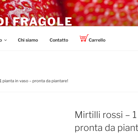
DI FRAGOLE
r giardinieri, agricoltori e centri di giardinaggio
o
Chi siamo
Contatto
Carrello
– 1 pianta in vaso – pronta da piantare!
Mirtilli rossi – 
pronta da piant