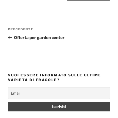
Navigazione
Articolo
PRECEDENTE
articoli
precedente:
Offerta per garden center
VUOI ESSERE INFORMATO SULLE ULTIME
VARIETÀ DI FRAGOLE?