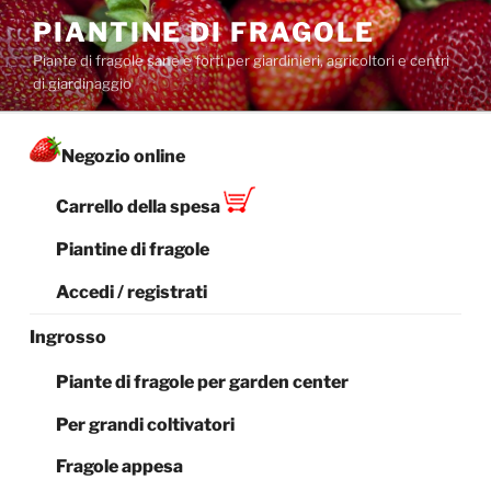
Salta
PIANTINE DI FRAGOLE
al
Piante di fragole sane e forti per giardinieri, agricoltori e centri
contenuto
di giardinaggio
Negozio online
Carrello della spesa
Piantine di fragole
Accedi / registrati
Ingrosso
Piante di fragole per garden center
Per grandi coltivatori
Fragole appesa