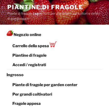
Salta
PIANTINE DI FRAGOLE
al
Piante di fragole sane e forti per giardinieri, agricoltori e centri
contenuto
di giardinaggio
Negozio online
Carrello della spesa
Piantine di fragole
Accedi / registrati
Ingrosso
Piante di fragole per garden center
Per grandi coltivatori
Fragole appesa