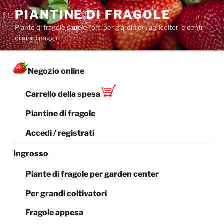
Salta
PIANTINE DI FRAGOLE
al
Piante di fragole sane e forti per giardinieri, agricoltori e centri
contenuto
di giardinaggio
Negozio online
Carrello della spesa
Piantine di fragole
Accedi / registrati
Ingrosso
Piante di fragole per garden center
Per grandi coltivatori
Fragole appesa