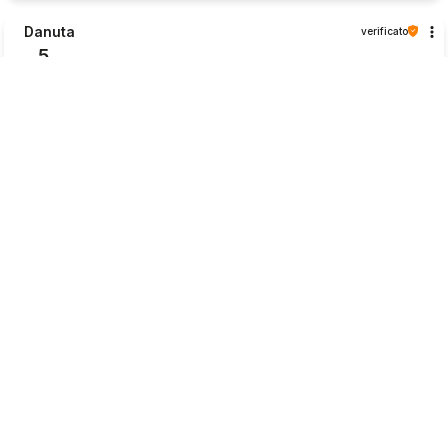
Danuta
verificato
5
Ottima sicurezza della spedizione. Piantine molto belle
2026-06-27
0
0
Mostra originale
Brygida
verificato
5
Tutto va bene, ci sono molte possibilità di metodi di
pagamento.
2026-06-27
0
0
Mostra originale
Piotr
verificato