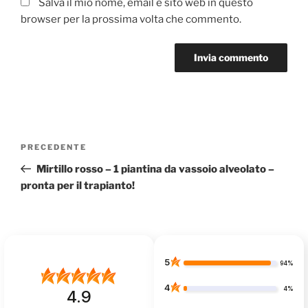
Salva il mio nome, email e sito web in questo
browser per la prossima volta che commento.
Navigazione
Articolo
PRECEDENTE
articoli
precedente:
Mirtillo rosso – 1 piantina da vassoio alveolato –
pronta per il trapianto!
5
94%
4
4%
4.9