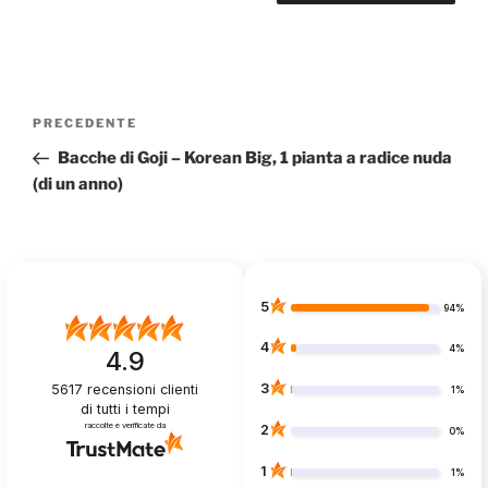
Navigazione
Articolo
PRECEDENTE
articoli
precedente:
Bacche di Goji – Korean Big, 1 pianta a radice nuda
(di un anno)
5
94%
4
4%
4.9
3
5617
recensioni clienti
1%
di tutti i tempi
raccolte e verificate da
2
0%
1
1%