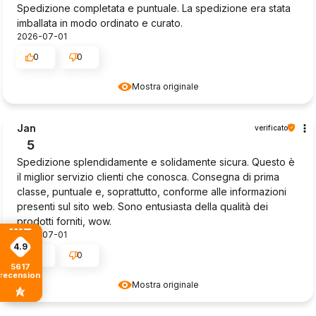
Spedizione completata e puntuale. La spedizione era stata
imballata in modo ordinato e curato.
2026-07-01
0
0
Mostra originale
Jan
verificato
5
Spedizione splendidamente e solidamente sicura. Questo è
il miglior servizio clienti che conosca. Consegna di prima
classe, puntuale e, soprattutto, conforme alle informazioni
presenti sul sito web. Sono entusiasta della qualità dei
prodotti forniti, wow.
2026-07-01
4.9
0
0
5617
recensioni
Mostra originale