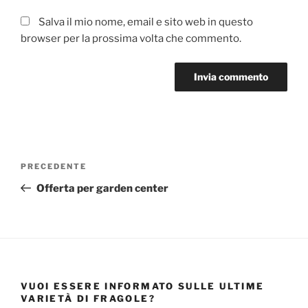
Salva il mio nome, email e sito web in questo
browser per la prossima volta che commento.
Navigazione
Articolo
PRECEDENTE
articoli
precedente:
Offerta per garden center
VUOI ESSERE INFORMATO SULLE ULTIME
VARIETÀ DI FRAGOLE?