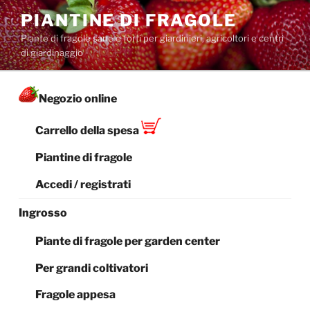
Salta
PIANTINE DI FRAGOLE
al
Piante di fragole sane e forti per giardinieri, agricoltori e centri
contenuto
di giardinaggio
Negozio online
Carrello della spesa
Piantine di fragole
Accedi / registrati
Ingrosso
Piante di fragole per garden center
Per grandi coltivatori
Fragole appesa