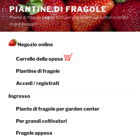
Salta
PIANTINE DI FRAGOLE
al
Piante di fragole sane e forti per giardinieri, agricoltori e centri
contenuto
di giardinaggio
Negozio online
Carrello della spesa
Piantine di fragole
Accedi / registrati
Ingrosso
Piante di fragole per garden center
Per grandi coltivatori
Fragole appesa