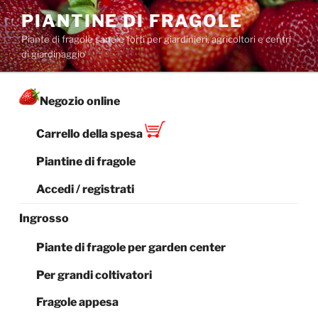
Salta
PIANTINE DI FRAGOLE
al
Piante di fragole sane e forti per giardinieri, agricoltori e centri
contenuto
di giardinaggio
Negozio online
Carrello della spesa
Piantine di fragole
Accedi / registrati
Ingrosso
Piante di fragole per garden center
Per grandi coltivatori
Fragole appesa