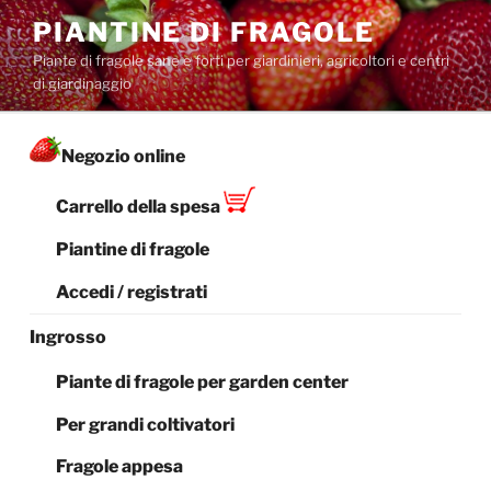
Salta
PIANTINE DI FRAGOLE
al
Piante di fragole sane e forti per giardinieri, agricoltori e centri
contenuto
di giardinaggio
Negozio online
Carrello della spesa
Piantine di fragole
Accedi / registrati
Ingrosso
Piante di fragole per garden center
Per grandi coltivatori
Fragole appesa