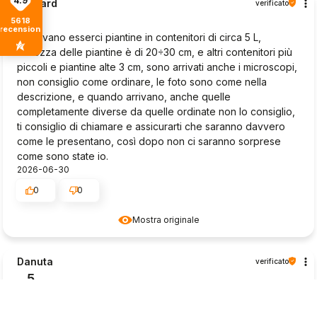
4.9
Ryszard
verificato
1
5618
recensioni
Dovevano esserci piantine in contenitori di circa 5 L,
l'altezza delle piantine è di 20÷30 cm, e altri contenitori più
piccoli e piantine alte 3 cm, sono arrivati anche i microscopi,
non consiglio come ordinare, le foto sono come nella
descrizione, e quando arrivano, anche quelle
completamente diverse da quelle ordinate non lo consiglio,
ti consiglio di chiamare e assicurarti che saranno davvero
come le presentano, così dopo non ci saranno sorprese
come sono state io.
2026-06-30
0
0
Mostra originale
Danuta
verificato
5
Ottima sicurezza della spedizione. Piantine molto belle
2026-06-27